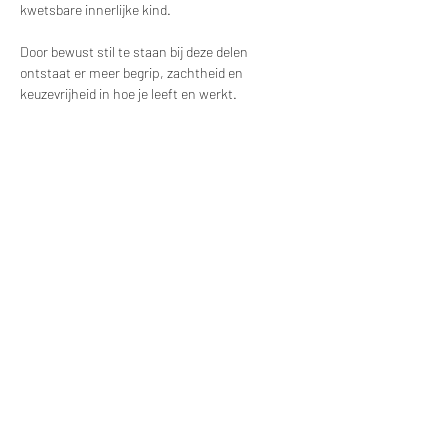
kwetsbare innerlijke kind.
Door bewust stil te staan bij deze delen 
ontstaat er meer begrip, zachtheid en 
keuzevrijheid in hoe je leeft en werkt.
In een warme en veilige setting combineren we 
Voice Dialogue met ontspanning, systemisch 
werk, meditatie, innerlijke reizen en reflectie. 
Je leert signalen van stress en overbelasting 
eerder herkennen en ontdekt hoe je meer kunt 
leven vanuit balans en verbinding met jezelf.
Naast de verdiepende sessies is er volop 
ruimte voor rust, natuur, vrije tijd, gezelligheid 
en heerlijk eten.
Meer weergeven
Deel dit evenement