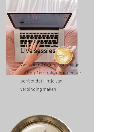
Live sessies
We
creëren
samen een veilige
setting. Ook online kunnen we
perfect dat lijntje van
verbinding maken.