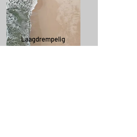
Laagdrempelig
In de auto stappen naar een
coach is soms een grote stap.
Deze vorm is laagdrempelig en
voor iedereen met een laptop
toegankelijk.