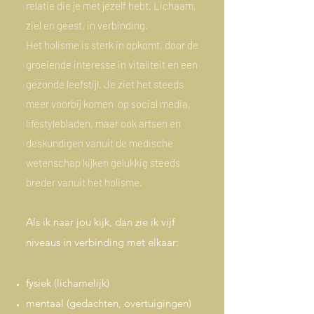
relatie die je met jezelf hebt. Lichaam,
ziel en geest, in verbinding.
Het holisme is sterk in opkomt, door de
groeiende interesse in vitaliteit en een
gezonde leefstijl. Je ziet het steeds
meer voorbij komen op social media,
lifestylebladen, maar ook artsen en
deskundigen vanuit de medische
wetenschap kijken gelukkig steeds
breder vanuit het holisme.
Als ik naar jou kijk, dan zie ik vijf
niveaus in verbinding met elkaar:
fysiek (lichamelijk)
mentaal (gedachten, overtuigingen)