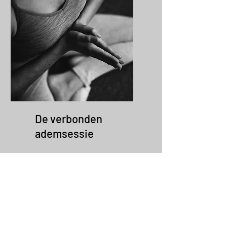
De verbonden
ademsessie
Je ademt verbonden. Ik
begeleid je met aandacht, rust
en muziek, coaching en
lichaamsgericht. Je laat
spanning, blokkades en