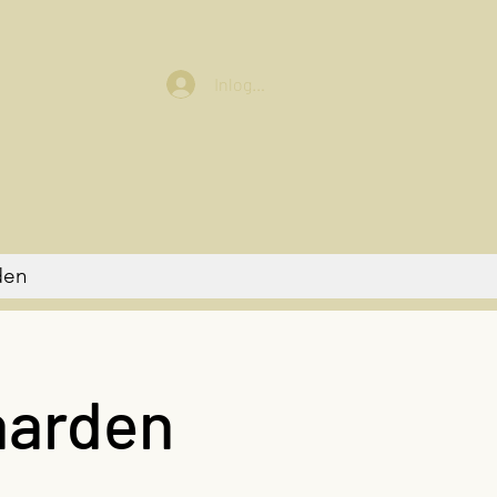
Inloggen
den
aarden