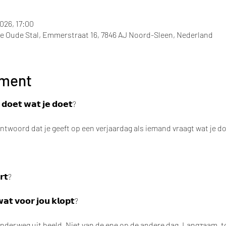
026, 17:00
de Oude Stal, Emmerstraat 16, 7846 AJ Noord-Sleen, Nederland
ement
 𝗱𝗼𝗲𝘁 𝘄𝗮𝘁 𝗷𝗲 𝗱𝗼𝗲𝘁?
 antwoord dat je geeft op een verjaardag als iemand vraagt wat je do
𝗿𝘁?
𝘄𝗮𝘁 𝘃𝗼𝗼𝗿 𝗷𝗼𝘂 𝗸𝗹𝗼𝗽𝘁?
nderweg uit beeld. Niet van de ene op de andere dag. Langzaam, to