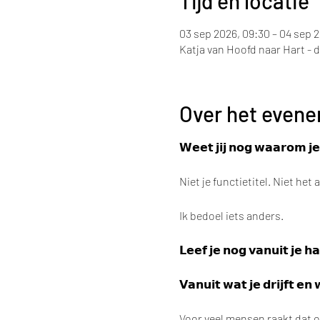
Tijd en locatie
03 sep 2026, 09:30 – 04 sep 2
Katja van Hoofd naar Hart - 
Over het even
𝗪𝗲𝗲𝘁 𝗷𝗶𝗷 𝗻𝗼𝗴 𝘄𝗮𝗮𝗿𝗼𝗺 𝗷𝗲
Niet je functietitel. Niet het
Ik bedoel iets anders.
𝗟𝗲𝗲𝗳 𝗷𝗲 𝗻𝗼𝗴 𝘃𝗮𝗻𝘂𝗶𝘁 𝗷𝗲 𝗵𝗮
𝗩𝗮𝗻𝘂𝗶𝘁 𝘄𝗮𝘁 𝗷𝗲 𝗱𝗿𝗶𝗷𝗳𝘁 𝗲𝗻 
Voor veel mensen raakt dat o