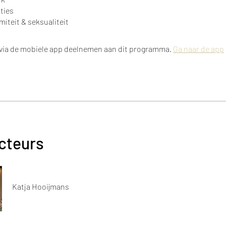
aties
miteit & seksualiteit
 via de mobiele app deelnemen aan dit programma.
Ga naar de app
ucteurs
Katja Hooijmans