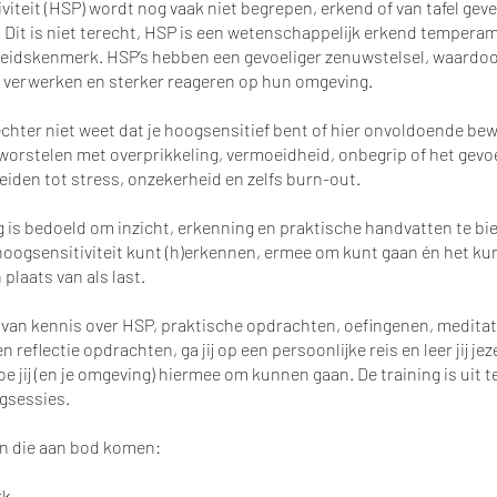
viteit (HSP) wordt nog vaak niet begrepen, erkend of van tafel gev
it is niet terecht, HSP is een wetenschappelijk erkend temperam
eidskenmerk. HSP’s hebben een gevoeliger zenuwstelsel, waardoor
 verwerken en sterker reageren op hun omgeving.
chter niet weet dat je hoogsensitief bent of hier onvoldoende be
 worstelen met overprikkeling, vermoeidheid, onbegrip of het gevoel
 leiden tot stress, onzekerheid en zelfs burn-out.
g is bedoeld om inzicht, erkenning en praktische handvatten te bie
hoogsensitiviteit kunt (h)erkennen, ermee om kunt gaan én het ku
n plaats van als last.
van kennis over HSP, praktische opdrachten, oefingenen, meditat
en reflectie opdrachten, ga jij op een persoonlijke reis en leer jij jez
e jij (en je omgeving) hiermee om kunnen gaan. De training is uit t
gsessies.
 die aan bod komen:
rk