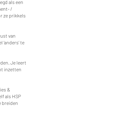
eegd als een
ent- /
 ze prikkels
wust van
 ‘anders’ te
den. Je leert
nt inzetten
ies &
elf als HSP
e breiden