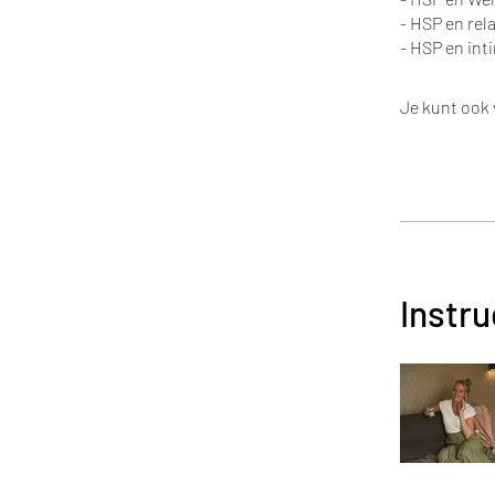
- HSP en rel
- HSP en inti
Je kunt ook
Instr