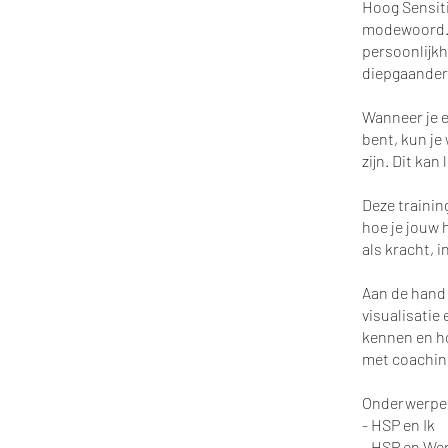
Hoog Sensiti
modewoord. D
persoonlijkh
diepgaander
Wanneer je e
bent, kun je
zijn. Dit kan
Deze trainin
hoe je jouw 
als kracht, i
Aan de hand 
visualisatie 
kennen en ho
met coachin
Onderwerpen
- HSP en Ik
- HSP en We